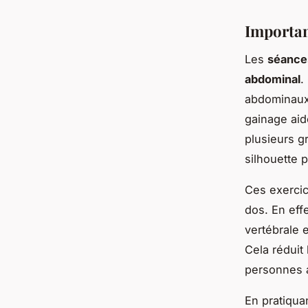
Importan
Les
séance
abdominal
.
abdominaux
gainage aid
plusieurs g
silhouette p
Ces exercic
dos. En eff
vertébrale 
Cela réduit
personnes a
En pratiqua