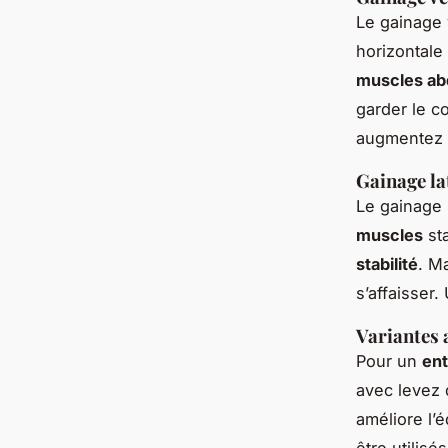
Le gainage 
horizontale 
muscles a
garder le c
augmentez 
Gainage la
Le gainage 
muscles
sta
stabilité
. M
s’affaisser
Variantes 
Pour un
ent
avec levez
améliore l’é
être utilisé