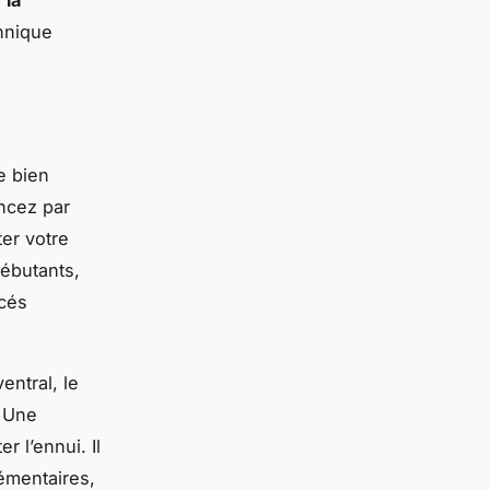
chnique
e bien
ncez par
ter votre
débutants,
ncés
ntral, le
. Une
r l’ennui. Il
mentaires,