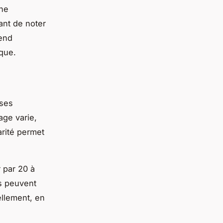
une
ant de noter
rend
ique.
 ses
age varie,
arité permet
 par 20 à
s peuvent
ellement, en