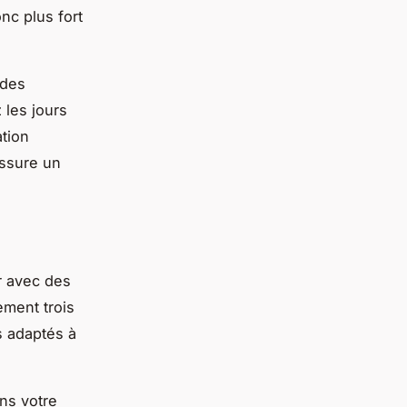
nc plus fort
 des
 les jours
tion
assure un
r avec des
ement trois
s adaptés à
ns votre