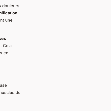
s douleurs
nification
ant une
ces
. Cela
ns en
base
 muscles du