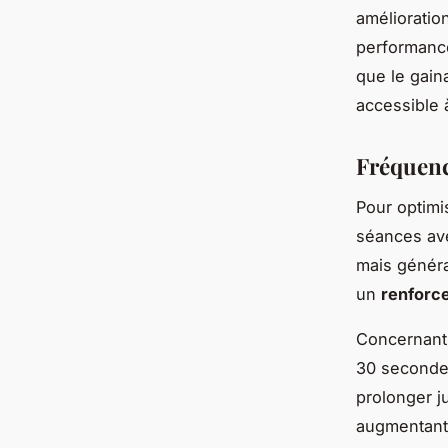
amélioratio
performance
que le gain
accessible 
Fréquen
Pour optimi
séances av
mais généra
un
renforc
Concernant
30 secondes
prolonger j
augmentant 