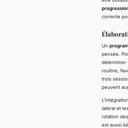
progressio
correcte po
Élaborat
Un
program
pensée. Po
déterminer 
routine, fa
trois sessi
peuvent au
L’intégrati
latéral et l
rotation des
est aussi b