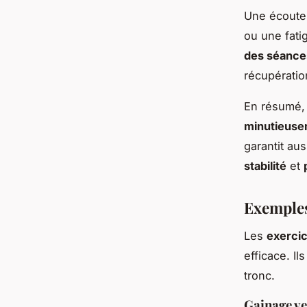
Une écoute 
ou une fati
des séance
récupératio
En résumé,
minutieusem
garantit au
stabilité
et
Exemples
Les
exerci
efficace. I
tronc.
Gainage ve