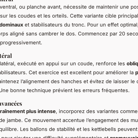
ventral, ou planche avant, nécessite de maintenir une pos
sur les coudes et les orteils. Cette variante cible princip
bdominaux
et stabilisateurs du tronc. Pour un effet optimal,
orps aligné sans cambrer le dos. Commencez par 20 sec
progressivement.
téral
latéral, exécuté en appui sur un coude, renforce les
obli
bilisateurs. Cet exercice est excellent pour améliorer la
p
aintenez l’alignement des hanches et évitez de laisser le 
. Une bonne technique prévient les erreurs fréquentes.
avancées
raînement plus intense
, incorporez des variantes comme
 de jambe. Ce mouvement accentue l’engagement des mu
quilibre. Les ballons de stabilité et les kettlebells peuve
s pour ajouter une difficulté supplémentaire et
promouvoir