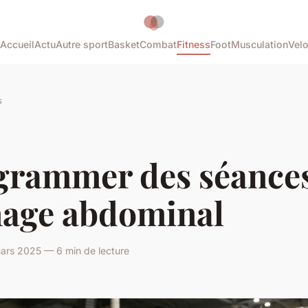
Accueil
Actu
Autre sport
Basket
Combat
Fitness
Foot
Musculation
Vel
s
grammer des séance
nage abdominal
ars 2025 — 6 min de lecture