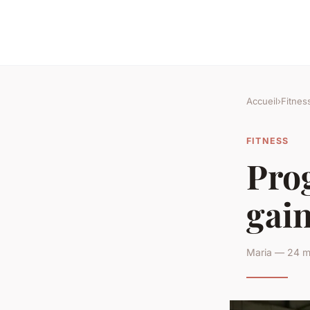
Accueil
›
Fitnes
FITNESS
Pro
gai
Maria — 24 m