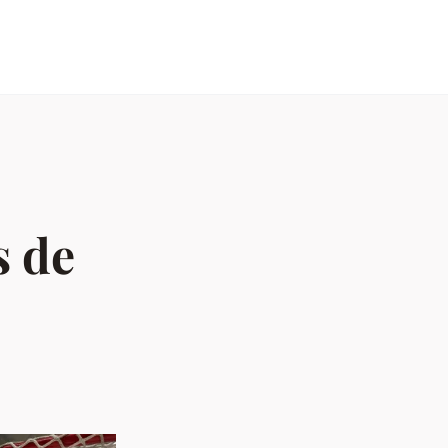
o
s de