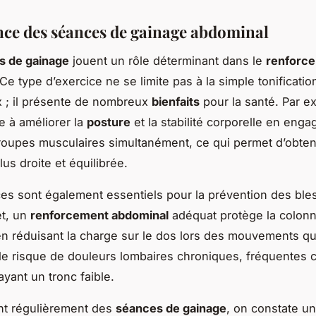
ce des séances de gainage abdominal
s de gainage
jouent un rôle déterminant dans le
renforc
 Ce type d’exercice ne se limite pas à la simple tonificati
 ; il présente de nombreux
bienfaits
pour la santé. Par e
e à améliorer la
posture
et la stabilité corporelle en enga
roupes musculaires simultanément, ce qui permet d’obten
lus droite et équilibrée.
es sont également essentiels pour la prévention des ble
et, un
renforcement abdominal
adéquat protège la colon
en réduisant la charge sur le dos lors des mouvements qu
 le risque de douleurs lombaires chroniques, fréquentes 
yant un tronc faible.
nt régulièrement des
séances de gainage
, on constate u