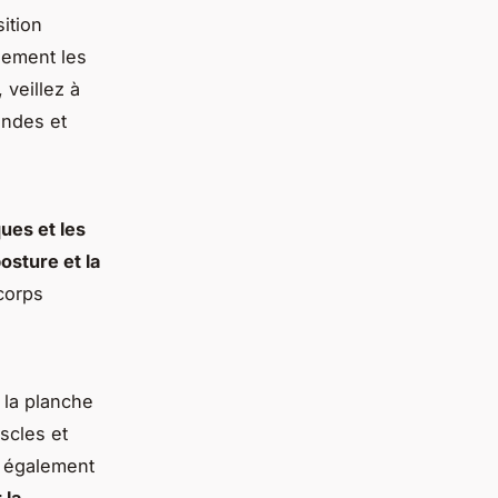
ition
alement les
 veillez à
ondes et
ques et les
osture et la
corps
 la planche
scles et
nt également
 la